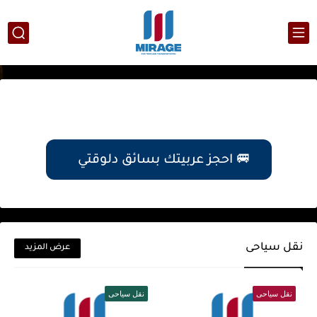
🚐 احجز عربيتك بسائق دلوقتي
نقل سياحى
عرض المزيد
نقل سياحى
نقل سياحى