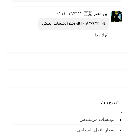
ابن مصر 🇾🇪 ٠١١١٠١٦٧٦١٢
٥١٤٣٠١١٨٣٩٩٣١٢٠٠٠١٤ رقم الحساب البنكي 
أترك ردا
التسميات
اتوبيسات مرسيدس
اسعار النقل السياحى